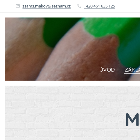
zsams.makov@seznam.cz
+420 461 635 125
ÚVOD
ZÁKL
M