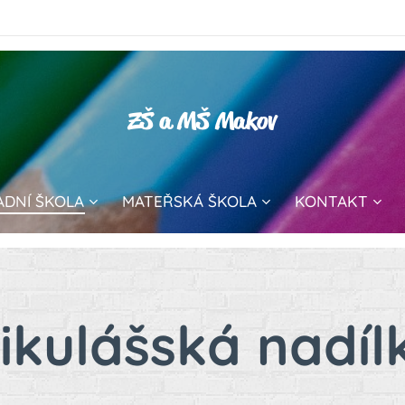
ZŠ a MŠ Makov
ADNÍ ŠKOLA
MATEŘSKÁ ŠKOLA
KONTAKT
ikulášská nadíl