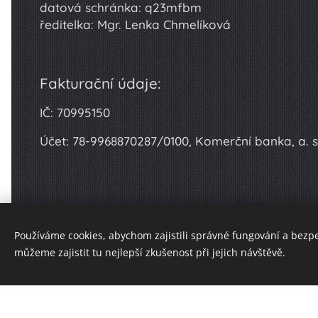
datová schránka: q23mfbm
ředitelka: Mgr. Lenka Chmelíková
Fakturační údaje:
IČ: 70995150
Účet: 78-9968870287/0100, Komerční banka, a. s
Používáme cookies, abychom zajistili správné fungování a bezp
můžeme zajistit tu nejlepší zkušenost při jejich návštěvě.
Vytvořte si webové stránky zdarma!