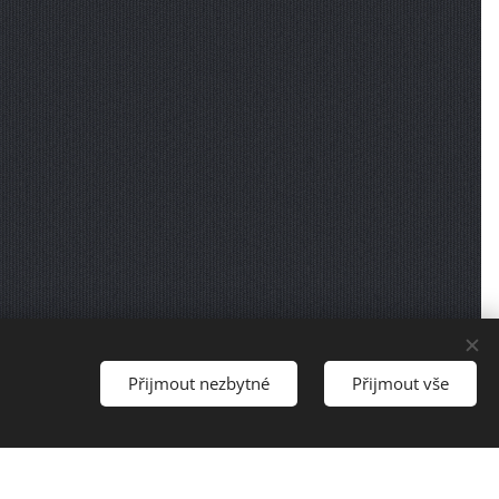
Přijmout nezbytné
Přijmout vše