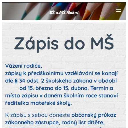
ZŠ a MŠ Makov
Zápis do MŠ
Vážení rodiče,
zápisy k předškolnímu vzdělávání se konají
dle § 34 odst. 2 školského zákona v období
od 15. března do 15. dubna. Termín a
místo zápisu v daném školním roce stanoví
ředitelka mateřské školy.
K zápisu s sebou doneste
občanský průkaz
zákonného zástupce, rodný list dítěte,