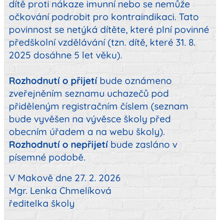
dítě proti nákaze imunní nebo se nemůže
očkování podrobit pro kontraindikaci. Tato
povinnost se netýká dítěte, které plní povinné
předškolní vzdělávání (tzn. dítě, které 31. 8.
2025 dosáhne 5 let věku).
Rozhodnutí o přijetí
bude oznámeno
zveřejněním seznamu uchazečů pod
přiděleným registračním číslem (seznam
bude vyvěšen na vývěsce školy před
obecním úřadem a na webu školy).
Rozhodnutí o nepřijetí
bude zasláno v
písemné podobě.
V Makově dne 27. 2. 2026
Mgr. Lenka Chmelíková
ředitelka školy