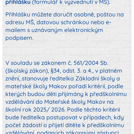
přihlášku
(formulář k vyzvednutí v MŠ).
Přihlášku můžete doručit osobně, poštou na
adresu MŠ, datovou schránkou nebo e-
mailem s uznávaným elektronickým
podpisem.
V souladu se zákonem č. 561/2004 Sb.
(školský zákon), §34, odst. 3. a 4., v platném
znění, stanovuje ředitelka Základní školy a
mateřské školy Makov pořadí kritérií, podle
kterých budou děti přijímány k předškolnímu
vzdělávání do Mateřské školy Makov na
školní rok 2025/ 2026. Podle těchto kritérií
bude ředitelka postupovat v případech, kdy
počet žádostí o přijetí dítěte k předškolnímu
vzdělávání, podaných zákonnými zástupci