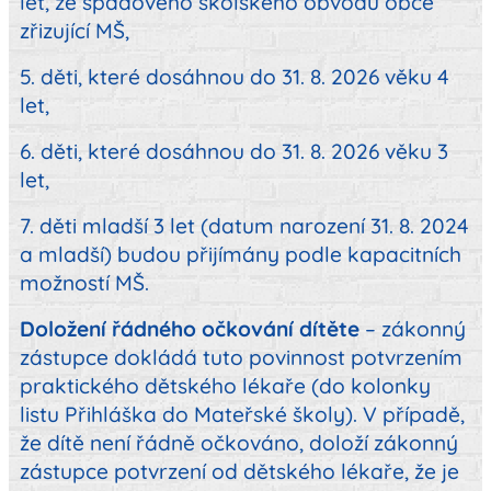
let, ze spádového školského obvodu obce
zřizující MŠ,
5. děti, které dosáhnou do 31. 8. 2026 věku 4
let,
6. děti, které dosáhnou do 31. 8. 2026 věku 3
let,
7. děti mladší 3 let (datum narození 31. 8. 2024
a mladší) budou přijímány podle kapacitních
možností MŠ.
Doložení řádného očkování dítěte
– zákonný
zástupce dokládá tuto povinnost potvrzením
praktického dětského lékaře (do kolonky
listu Přihláška do Mateřské školy). V případě,
že dítě není řádně očkováno, doloží zákonný
zástupce potvrzení od dětského lékaře, že je