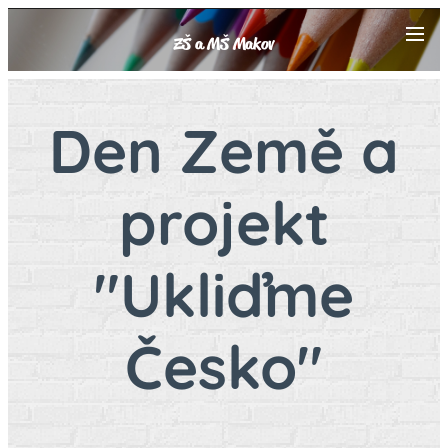
ZŠ a MŠ Makov
Den Země a
projekt
"Ukliďme
Česko"